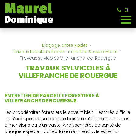
Panneau de gestion des cookies
Élagage arbre Rodez
Travaux forestiers Rodez : expertise & savoir-faire
Travaux sylvicoles Villefranche-de-Rouergue
TRAVAUX SYLVICOLES À
VILLEFRANCHE DE ROUERGUE
ENTRETIEN DE PARCELLE FORESTIÈRE À
VILLEFRANCHE DE ROUERGUE
Les propriétaires forestiers le savent bien, il est très difficile
de s’occuper de sa parcelle boisée qu’elle soit de petites
dimensions ou plus vaste. Analyser l’état de santé de
chaque espèce - du feuillu au résineux -, détecter la