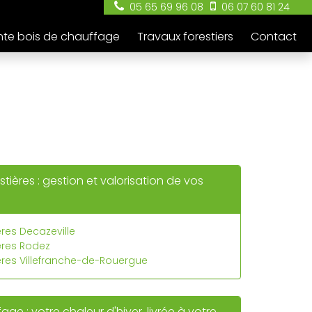
05 65 69 96 08
06 07 60 81 24
te bois de chauffage
Travaux forestiers
Contact
stières : gestion et valorisation de vos
ères Decazeville
ières Rodez
ières Villefranche-de-Rouergue
ge : votre chaleur d'hiver, livrée à votre