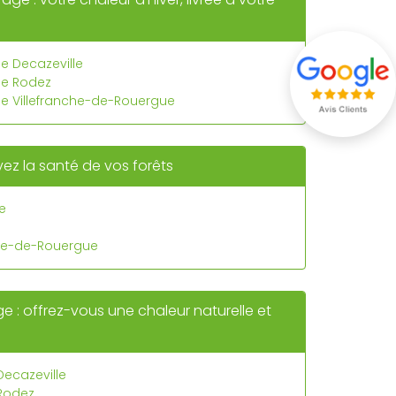
ge Decazeville
ge Rodez
ge Villefranche-de-Rouergue
rvez la santé de vos forêts
le
nche-de-Rouergue
 : offrez-vous une chaleur naturelle et
Decazeville
 Rodez