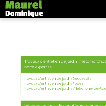
Panneau de gestion des cookies
Travaux d'entretien de jardin : métamorphos
notre expertise
travaux d'entretien de jardin Decazeville
travaux d'entretien de jardin Rodez
travaux d'entretien de jardin Villefranche-de-Ro
Découpe de bois de chauffage : préparez v