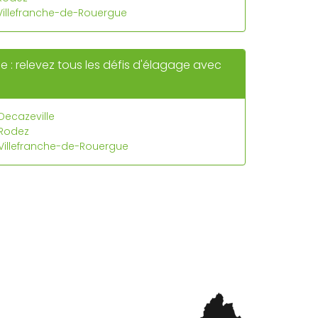
Villefranche-de-Rouergue
le : relevez tous les défis d'élagage avec
 Decazeville
 Rodez
e Villefranche-de-Rouergue