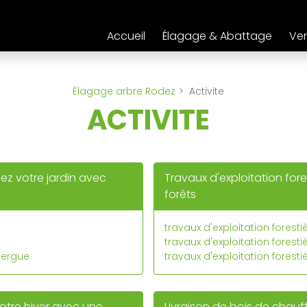
Accueil
Élagage & Abattage
Ven
Élagage arbre Rodez
Activite
ACTIVITE
ez votre jardin avec
Travaux d'exploitation fore
forêts
travaux d'exploitation foresti
travaux d'exploitation forest
uergue
travaux d'exploitation forest
otre hiver avec une
Livraison de bois de chauffa